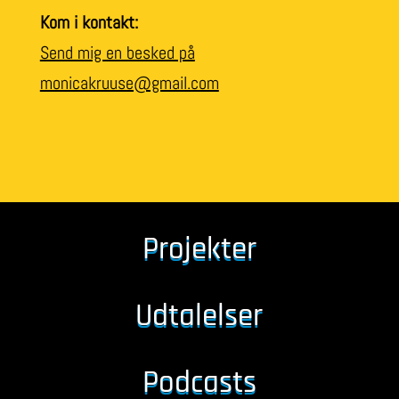
Kom i kontakt:
Send mig en besked på
monicakruuse@gmail.com
Projekter
Udtalelser
Podcasts