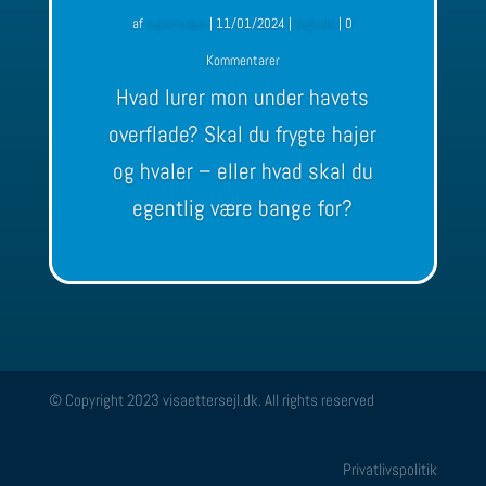
af
sejlerinden
|
11/01/2024
|
Sejlads
| 0
Kommentarer
Hvad lurer mon under havets
overflade? Skal du frygte hajer
og hvaler – eller hvad skal du
egentlig være bange for?
© Copyright 2023 visaettersejl.dk. All rights reserved
Privatlivspolitik